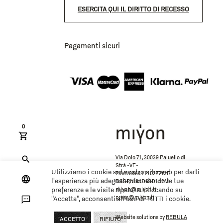
ESERCITA QUI IL DIRITTO DI RECESSO
Pagamenti sicuri
0
Via Dolo 71, 30039 Paluello di
Strà -VE-
Utilizziamo i cookie sul nostro sito web per darti
P.IVA 04641110277 C.F.
l'esperienza più adeguata, ricordando le tue
BSSRNI84D68D142M
miyon@miyon.it
preferenze e le visite ripetute. Cliccando su
press@miyon.it
"Accetta", acconsenti all'uso di TUTTI i cookie.
Website solutions by
REBULA
ACCETTO
RIFIUTO