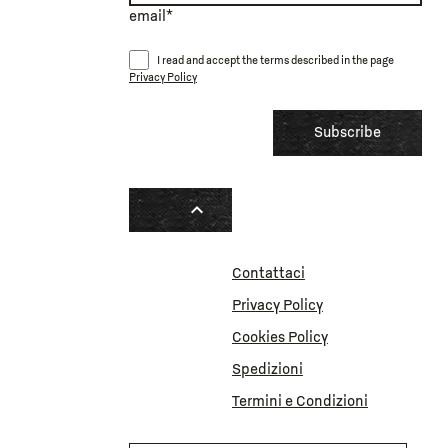
email*
I read and accept the terms described in the page
Privacy Policy
expand_less
Contattaci
Privacy Policy
Cookies Policy
Spedizioni
Termini e Condizioni